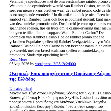
Verander je speelsucces met de onweerstaanbare rainbet promo 
Welkom in de opwindende wereld van Rainbet Casino, waar elk
spel een nieuwe kans biedt en waar de rainbet promo code de sle
is tot ongekende voordelen! In dit artikel ontdek je niet alleen het
aanbod van Rainbet, maar ook hoe je optimaal gebruik kunt mak
van deze unieke promotiecode. Dus bereid je voor op een reis vo
spannende spellen, tips en trucs om je casino-ervaring naar nieu
hoogten te tillen. Inhoudsopgave Wat is Rainbet Casino? De
voordelen van Rainbet Casino Hoe de rainbet promo code te
gebruiken Populaire spellen bij Rainbet Veelgestelde vragen Wat 
Rainbet Casino? Rainbet Casino is een bekende naam in de onli
gokwereld, met een breed scala aan spellen en aantrekkelijke
promoties. Sinds zijn oprichting heeft…
Read More
05
Aug 2026
by
wordpress_3f35c2c2d000
Ονειρικές Επικυριαρχίες στους Ουράνιους Λόφου
της Ελλάδας
Uncategorized
Μαγεία και Τύχη στους Ουράνιους Λόφους του SkyHills Casino
Εισαγωγή Γενική Επισκόπηση του SkyHills Casino Παιχνίδια π
προσφέρονται Προωθήσεις και Μπόνους Υπεύθυνο Παιχνίδι
ΣυμπConclusion Εισαγωγή Καλώς ήρθατε στον κόσμο του
SkyHills Casino, όπου η μαγεία των στοιχημάτων συναντά την