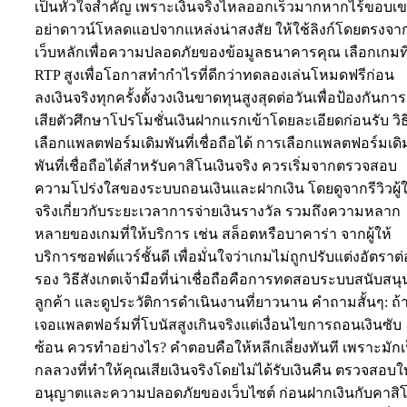
เป็นหัวใจสำคัญ เพราะเงินจริงไหลออกเร็วมากหากไร้ขอบเ
อย่าดาวน์โหลดแอปจากแหล่งน่าสงสัย ให้ใช้ลิงก์โดยตรงจา
เว็บหลักเพื่อความปลอดภัยของข้อมูลธนาคารคุณ เลือกเกมที่
RTP สูงเพื่อโอกาสทำกำไรที่ดีกว่าทดลองเล่นโหมดฟรีก่อน
ลงเงินจริงทุกครั้งตั้งวงเงินขาดทุนสูงสุดต่อวันเพื่อป้องกันการ
เสียตัวศึกษาโปรโมชั่นเงินฝากแรกเข้าโดยละเอียดก่อนรับ วิธ
เลือกแพลตฟอร์มเดิมพันที่เชื่อถือได้ การเลือกแพลตฟอร์มเดิ
พันที่เชื่อถือได้สำหรับคาสิโนเงินจริง ควรเริ่มจากตรวจสอบ
ความโปร่งใสของระบบถอนเงินและฝากเงิน โดยดูจากรีวิวผู้ใ
จริงเกี่ยวกับระยะเวลาการจ่ายเงินรางวัล รวมถึงความหลาก
หลายของเกมที่ให้บริการ เช่น สล็อตหรือบาคาร่า จากผู้ให้
บริการซอฟต์แวร์ชั้นดี เพื่อมั่นใจว่าเกมไม่ถูกปรับแต่งอัตราต่
รอง วิธีสังเกตเจ้ามือที่น่าเชื่อถือคือการทดสอบระบบสนับสนุ
ลูกค้า และดูประวัติการดำเนินงานที่ยาวนาน คำถามสั้นๆ: ถ้
เจอแพลตฟอร์มที่โบนัสสูงเกินจริงแต่เงื่อนไขการถอนเงินซับ
ซ้อน ควรทำอย่างไร? คำตอบคือให้หลีกเลี่ยงทันที เพราะมักเ
กลลวงที่ทำให้คุณเสียเงินจริงโดยไม่ได้รับเงินคืน ตรวจสอบใ
อนุญาตและความปลอดภัยของเว็บไซต์ ก่อนฝากเงินกับคาสิ