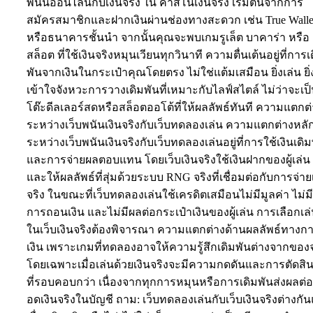
พนันออนไลน์กับเงินจริง ใน คาสิโนเงินจริง เริ่มต้นจากการ
สมัครสมาชิกและฝากเงินผ่านช่องทางสะดวก เช่น True Walle
หรือธนาคารชั้นนำ จากนั้นคุณจะพบเกมรูเล็ต บาคาร่า หรือ
สล็อต ที่ใช้เงินจริงหมุนเวียนทุกวินาที ความตื่นเต้นอยู่ที่การเ
พันจากเงินในกระเป๋าคุณโดยตรง ไม่ใช่แต้มเสมือน ยิ่งเล่น ยิ่
เข้าใจจังหวะการวางเดิมพันที่เหมาะกับไลฟ์สไตล์ ไม่ว่าจะเป
โต๊ะดีลเลอร์สดหรือสล็อตออโต้ที่ให้ผลลัพธ์ทันที ความแตกต
ระหว่างเว็บพนันเงินจริงกับเว็บทดลองเล่น ความแตกต่างหลั
ระหว่างเว็บพนันเงินจริงกับเว็บทดลองเล่นอยู่ที่การใช้เงินเดิม
และการจ่ายผลตอบแทน โดยเว็บเงินจริงใช้เงินฝากของผู้เล่น
และให้ผลลัพธ์ที่สุ่มด้วยระบบ RNG จริงที่เชื่อมต่อกับการจ่าย
จริง ในขณะที่เว็บทดลองเล่นใช้เครดิตเสมือนไม่มีมูลค่า ไม่มี
การถอนเงิน และไม่มีผลต่อกระเป๋าเงินของผู้เล่น การเลือกเล
ในเว็บเงินจริงต้องพิจารณา ความแตกต่างด้านผลลัพธ์ทางก
เงิน เพราะเกมที่ทดลองอาจให้ความรู้สึกเดิมพันต่างจากของจ
โดยเฉพาะเมื่อเล่นด้วยเงินจริงจะมีความกดดันและการตัดสิ
ที่รอบคอบกว่า เนื่องจากทุกการหมุนหรือการเดิมพันส่งผลต่
อดเงินจริงในบัญชี ถาม: เว็บทดลองเล่นกับเว็บเงินจริงต่างกัน