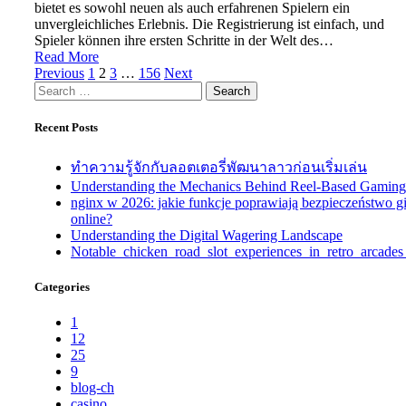
bietet es sowohl neuen als auch erfahrenen Spielern ein
unvergleichliches Erlebnis. Die Registrierung ist einfach, und
Spieler können ihre ersten Schritte in der Welt des…
Read More
Posts
Previous
1
2
3
…
156
Next
Search
pagination
for:
Recent Posts
ทำความรู้จักกับลอตเตอรี่พัฒนาลาวก่อนเริ่มเล่น
Understanding the Mechanics Behind Reel-Based Gaming
nginx w 2026: jakie funkcje poprawiają bezpieczeństwo gi
online?
Understanding the Digital Wagering Landscape
Notable_chicken_road_slot_experiences_in_retro_arcade
Categories
1
12
25
9
blog-ch
casino