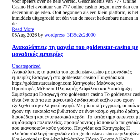
voor spelers over de hele wereld. Geschiedenis van 777 Online
Casino Het avontuur van 777 online casino begon meer dan een
decennium geleden. Ooit begonnen als een klein platform, is het
inmiddels uitgegroeid tot één van de meest herkenbare namen in
de…
Read More
05
Aug 2026
by
wordpress_3f35c2c2d000
Ανακαλύπτεις τη μαγεία του goldenstar-casino με
μοναδικές εμπειρίες
Uncategorized
Ανακαλύπτεις τη μαγεία του goldenstar-casino με μοναδικές
εμπειρίες Εισαγωγή στο goldenstar-casino Παιχνίδια και
https://goldenstarcasinogr.com Κατηγορίες Μπόνους και
Προσφορές Μέθοδοι Πληρωμής Ασφάλεια και Υποστήριξη
Συμπέρασμα Εισαγωγή στο goldenstar-casino Το goldenstar-cas
είναι ένα από τα πιο μαγευτικά διαδικτυακά καζίνο που έχουν
εξελιχθεί στην ελληνική αγορά. Με μία απλή εγγραφή, οι παίκτ
έχουν την ευκαιρία να βυθιστούν σε έναν κόσμο γεμάτο δράση,
διασκέδαση και εντυπωσιακά κέρδη. Το κατάστημα αποπνέει μί
ατμόσφαιρα πολυτελείας, προσφέροντας μία ποικιλία παιχνιδιώ
που ικανοποιούν κάθε γούστο. Παιχνίδια και Κατηγορίες Η
πλούσια συλλογή παιχνιδιών στο goldenstar-casino περιλαμβάνε
Κουλοχέρηδες Ρουλέτα Μπλάκτζακ Πόκερ Ζωντανά Καζίνο