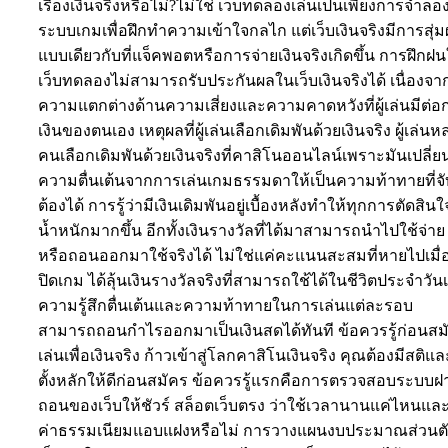
เรื่องเงินจริงหรือไม่?ไม่ใช่ เว็บทดลองเล่นเป็นเพียงการจำลอ
ระบบเกมเพื่อฝึกทำความเข้าใจกลไก แต่เว็บเงินจริงมีการสุ่
แบบเดียวกับที่แจ็คพอตหรือการจ่ายเงินจริงเกิดขึ้น การฝึกฝ
เว็บทดลองไม่สามารถรับประกันผลในเว็บเงินจริงได้ เนื่องจา
ความแตกต่างด้านความเสี่ยงและความคาดหวังที่ผู้เล่นมีต่อ
เงินของตนเอง เหตุผลที่ผู้เล่นเลือกเดิมพันด้วยเงินจริง ผู้เล่น
คนเลือกเดิมพันด้วยเงินจริงที่คาสิโนออนไลน์เพราะมันเปลี่ย
ความตื่นเต้นจากการเล่นเกมธรรมดาให้เป็นความท้าทายที่จั
ต้องได้ การรู้ว่ามีเงินเดิมพันอยู่เบื้องหลังทำให้ทุกการตัดสินใ
น้ำหนักมากขึ้น อีกทั้งเงินรางวัลที่ได้มาสามารถนำไปใช้จ่าย
หรือถอนออกมาใช้จริงได้ ไม่ใช่แค่คะแนนสะสมที่หายไปเมื่
ปิดเกม ได้ลุ้นเงินรางวัลจริงที่สามารถใช้ได้ในชีวิตประจำวันเ
ความรู้สึกตื่นเต้นและความท้าทายในการเล่นแต่ละรอบ
สามารถถอนกำไรออกมาเป็นเงินสดได้ทันที ข้อควรรู้ก่อนสม
เล่นเพื่อเงินจริง ก้าวเข้าสู่โลกคาสิโนเงินจริง คุณต้องมีสติแล
ตั้งหลักให้ดีก่อนสมัคร ข้อควรรู้แรกคือการตรวจสอบระบบฝ
ถอนของเว็บให้ชัวร์ สล็อตเว็บตรง ว่าใช้เวลานานแค่ไหนและ
ค่าธรรมเนียมแอบแฝงหรือไม่ การวางแผนงบประมาณส่วนต