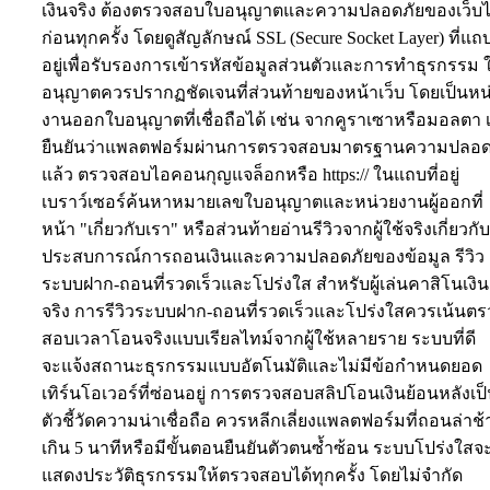
เงินจริง ต้องตรวจสอบใบอนุญาตและความปลอดภัยของเว็บไ
ก่อนทุกครั้ง โดยดูสัญลักษณ์ SSL (Secure Socket Layer) ที่แถบ
อยู่เพื่อรับรองการเข้ารหัสข้อมูลส่วนตัวและการทำธุรกรรม 
อนุญาตควรปรากฏชัดเจนที่ส่วนท้ายของหน้าเว็บ โดยเป็นหน
งานออกใบอนุญาตที่เชื่อถือได้ เช่น จากคูราเซาหรือมอลตา เ
ยืนยันว่าแพลตฟอร์มผ่านการตรวจสอบมาตรฐานความปลอด
แล้ว ตรวจสอบไอคอนกุญแจล็อกหรือ https:// ในแถบที่อยู่
เบราว์เซอร์ค้นหาหมายเลขใบอนุญาตและหน่วยงานผู้ออกที่
หน้า "เกี่ยวกับเรา" หรือส่วนท้ายอ่านรีวิวจากผู้ใช้จริงเกี่ยวกับ
ประสบการณ์การถอนเงินและความปลอดภัยของข้อมูล รีวิว
ระบบฝาก-ถอนที่รวดเร็วและโปร่งใส สำหรับผู้เล่นคาสิโนเงิน
จริง การรีวิวระบบฝาก-ถอนที่รวดเร็วและโปร่งใสควรเน้นตร
สอบเวลาโอนจริงแบบเรียลไทม์จากผู้ใช้หลายราย ระบบที่ดี
จะแจ้งสถานะธุรกรรมแบบอัตโนมัติและไม่มีข้อกำหนดยอด
เทิร์นโอเวอร์ที่ซ่อนอยู่ การตรวจสอบสลิปโอนเงินย้อนหลังเป
ตัวชี้วัดความน่าเชื่อถือ ควรหลีกเลี่ยงแพลตฟอร์มที่ถอนล่าช้
เกิน 5 นาทีหรือมีขั้นตอนยืนยันตัวตนซ้ำซ้อน ระบบโปร่งใสจ
แสดงประวัติธุรกรรมให้ตรวจสอบได้ทุกครั้ง โดยไม่จำกัด