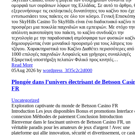
ομορφιά των ουράνιων λόφων της Ελλάδας. Σε αυτό το άρθρο, 
εξερευνήσουμε τις εκπληκτικές δυνατότητες του καζίνο που έχε
εντυπωσιάσει τους παίκτες σε όλο τον κόσμο. Γενική Επισκόπ
του SkyHills Casino Το SkyHills είναι ένα διαδικτυακό καζίνο 
προσφέρει μια ποικιλία παιχνιδιών και εμπειριών. Με στόχο την
απόλυτη ικανοποίηση του παίκτη, το καζίνο συνδυάζει την
τεχνολογία με την παραδοσιακή ατμόσφαιρα των φυσικών καζίν
δημιουργώντας έναν μοναδικό προορισμό για τους λάτρεις του
τζόγου. Χαρακτηριστικά του Καζίνο Διαθέτει περισσότερες από
1000 επιλογές παιχνιδιών Ασφαλείς και γρήγορες συναλλαγές
Εξαιρετική υποστήριξη πελατών Φιλικό προς κινητές…
Read More
05
Aug 2026
by
wordpress_3f35c2c2d000
Plongée dans l’univers électrisant de Betsson Casi
FR
Uncategorized
Exploration captivante du monde de Betsson Casino FR
Introduction Les jeux disponibles Bonus et promotions Interface 
connexion Méthodes de paiement Conclusion Introduction
Bienvenue dans le fascinant univers de Betsson Casino FR, un
véritable paradis pour les amateurs de jeux d'argent ! Avec une
plateforme qui allie innovation, sécurité et divertissement, ce cas