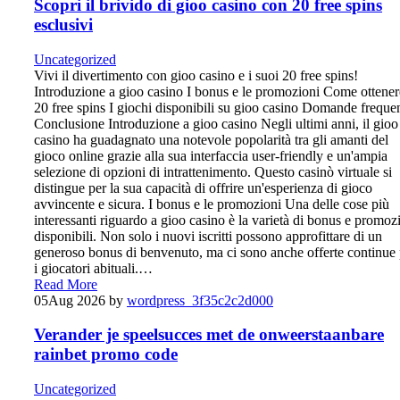
Scopri il brivido di gioo casino con 20 free spins
esclusivi
Uncategorized
Vivi il divertimento con gioo casino e i suoi 20 free spins!
Introduzione a gioo casino I bonus e le promozioni Come ottener
20 free spins I giochi disponibili su gioo casino Domande frequen
Conclusione Introduzione a gioo casino Negli ultimi anni, il gioo
casino ha guadagnato una notevole popolarità tra gli amanti del
gioco online grazie alla sua interfaccia user-friendly e un'ampia
selezione di opzioni di intrattenimento. Questo casinò virtuale si
distingue per la sua capacità di offrire un'esperienza di gioco
avvincente e sicura. I bonus e le promozioni Una delle cose più
interessanti riguardo a gioo casino è la varietà di bonus e promoz
disponibili. Non solo i nuovi iscritti possono approfittare di un
generoso bonus di benvenuto, ma ci sono anche offerte continue 
i giocatori abituali.…
Read More
05
Aug 2026
by
wordpress_3f35c2c2d000
Verander je speelsucces met de onweerstaanbare
rainbet promo code
Uncategorized